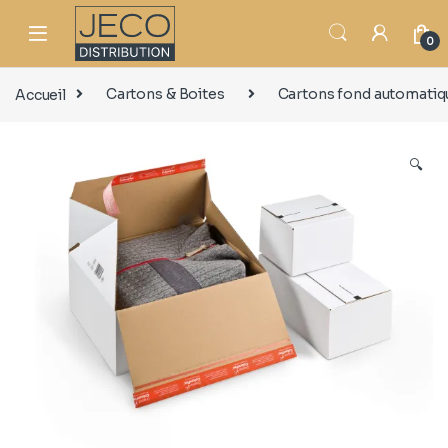
0
Accueil
Cartons & Boites
Cartons fond automatiq
🔍