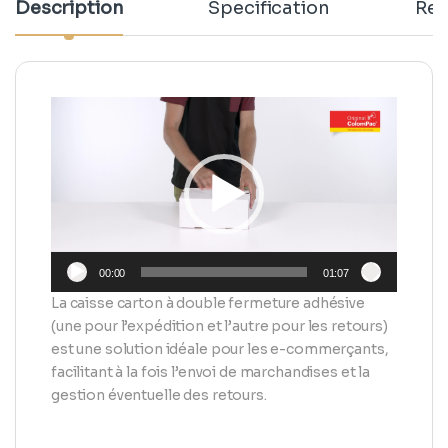
Description
Specification
Rev
Lecteur
vidéo
00:00
01:07
La caisse carton à double fermeture adhésive
(une pour l’expédition et l’autre pour les retours)
est une solution idéale pour les e-commerçants,
facilitant à la fois l’envoi de marchandises et la
gestion éventuelle des retours.