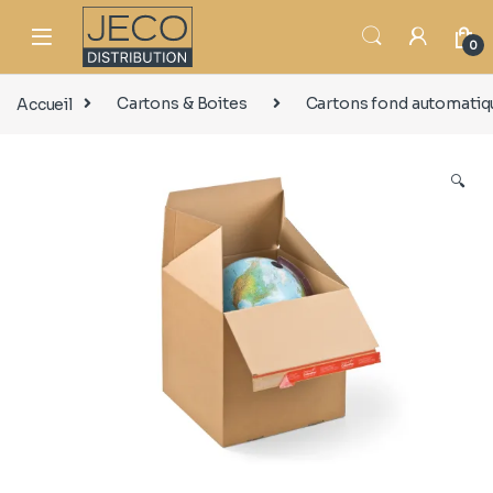
0
Accueil
Cartons & Boites
Cartons fond automatiq
🔍