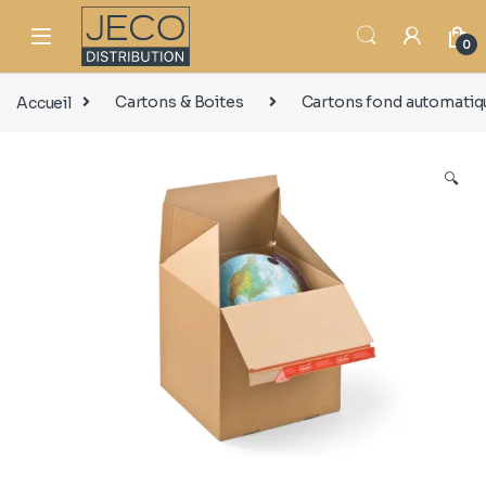
0
Accueil
Cartons & Boites
Cartons fond automatiq
🔍