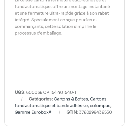
fond automatique, offre un montage instantané
et une fermeture ultra-rapide grâce à son rabat
intégré. Spécialement conçue pour les e-
commerçants, cette solution simplifie le
processus d’emballage.
UGS :
600036 CP 154.401540-1
Catégories :
Cartons & Boites
,
Cartons
fond automatique et bande adhésive
,
colompac
,
Gamme Eurobox®
GTIN:
3760298436550