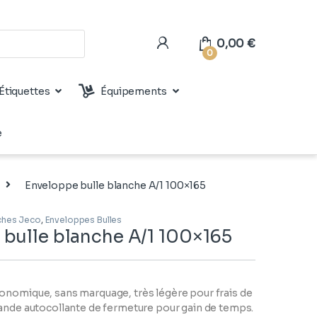
0,00
€
0
Étiquettes
Équipements
e
Enveloppe bulle blanche A/1 100×165
nches Jeco
,
Enveloppes Bulles
bulle blanche A/1 100×165
onomique, sans marquage, très légère pour frais de
bande autocollante de fermeture pour gain de temps.