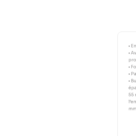
• E
• A
pro
• F
• P
• B
épa
55 
l’e
m