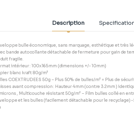
Description
Specificatio
nveloppe bulle économique, sans marquage, esthétique et très lég
vec bande autocollante détachable de fermeture pour gain de tem
duit fragile.
ormat intérieur : 100x165mm (dimensions +/- 10mm)
apier blanc kraft 80g/m²
ulles COEXTRUDEES 50g – Plus 50% de bulles/m² = Plus de sécur
isses avant compression : Hauteur 4mm (contre 3.2mm ) identiq
microns , Multicouche résistant 50g/m² – Film bulles collé en en
nveloppe et les bulles (facilement détachable pour le recyclage) -
m