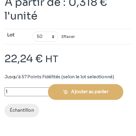
À partir de
:
0,318
€
l'unité
Lot
Effacer
22,24
€
HT
Jusqu'à 57 Points Fidélités (selon le lot selectionné)
Quantity
Ajouter au panier
Échantillon