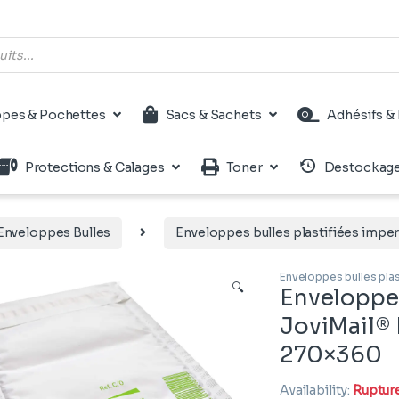
pes & Pochettes
Sacs & Sachets
Adhésifs & 
Protections & Calages
Toner
Destockag
Enveloppes Bulles
Enveloppes bulles plastifiées imp
Enveloppes bulles pla
🔍
Enveloppe 
JoviMail® 
270×360
Availability:
Ruptur