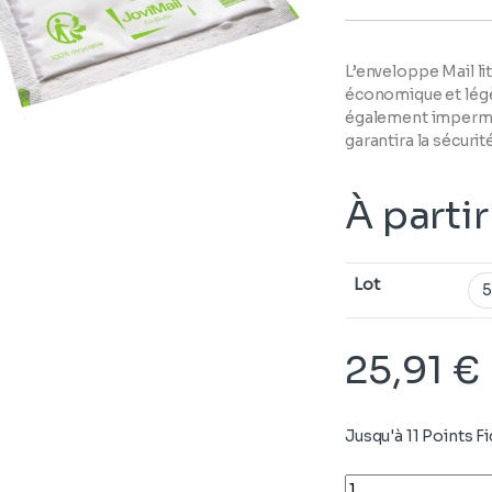
L’enveloppe Mail lit
économique et légèr
également impermé
garantira la sécurit
À parti
Lot
25,91
€
Jusqu'à 11 Points Fi
Quantity