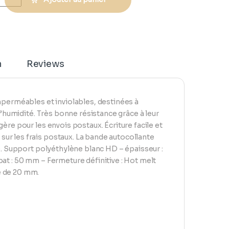
n
Reviews
mperméables et inviolables, destinées à
l’humidité. Très bonne résistance grâce à leur
ère pour les envois postaux. Écriture facile et
ur les frais postaux. La bande autocollante
ge. Support polyéthylène blanc HD – épaisseur :
at : 50 mm – Fermeture définitive : Hot melt
é de 20 mm.