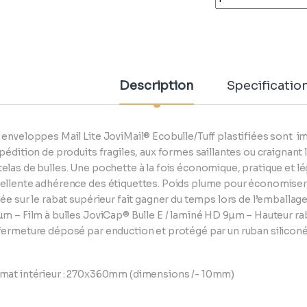
Description
Specificatio
 enveloppes Mail Lite JoviMail® Ecobulle/Tuff plastifiées sont i
xpédition de produits fragiles, aux formes saillantes ou craignant 
elas de bulles. Une pochette à la fois économique, pratique et lég
ellente adhérence des étiquettes. Poids plume pour économiser s
uée sur le rabat supérieur fait gagner du temps lors de l’emballa
µm – Film à bulles JoviCap® Bulle E / laminé HD 9µm – Hauteur rab
fermeture déposé par enduction et protégé par un ruban silicon
mat intérieur : 270x360mm (dimensions /- 10mm)