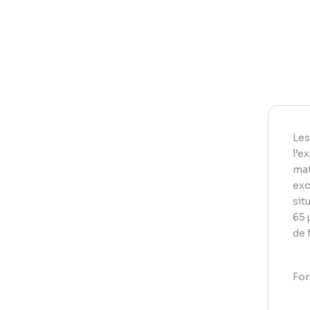
Les
l’e
mat
exc
sit
65 
de 
For