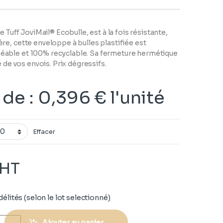
e Tuff JoviMail® Ecobulle, est à la fois résistante,
e, cette enveloppe à bulles plastifiée est
able et 100% recyclable. Sa fermeture hermétique
é de vos envois. Prix dégressifs.
r de
:
0,396
€
l'unité
Effacer
HT
délités (selon le lot selectionné)
Ajouter au panier