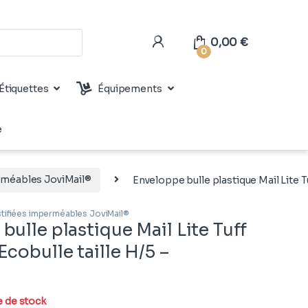
0,00
€
0
Étiquettes
Équipements
e
erméables JoviMail®
Enveloppe bulle plastique Mail Lite T
stifiées imperméables JoviMail®
bulle plastique Mail Lite Tuff
Ecobulle taille H/5 –
e de stock