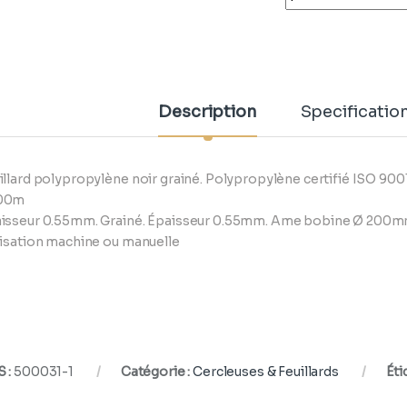
Description
Specificatio
illard polypropylène noir grainé. Polypropylène certifié ISO 9001
00m
isseur 0.55mm. Grainé. Épaisseur 0.55mm. Ame bobine Ø 200mm.
lisation machine ou manuelle
 :
500031-1
Catégorie :
Cercleuses & Feuillards
Éti