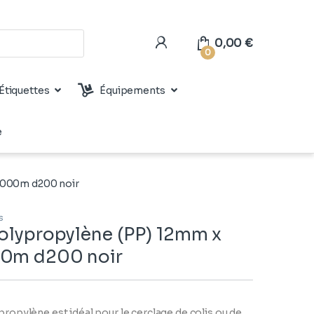
0,00
€
0
Étiquettes
Équipements
e
 3000m d200 noir
s
Polypropylène (PP) 12mm x
00m d200 noir
ypropylène est idéal pour le cerclage de colis ou de