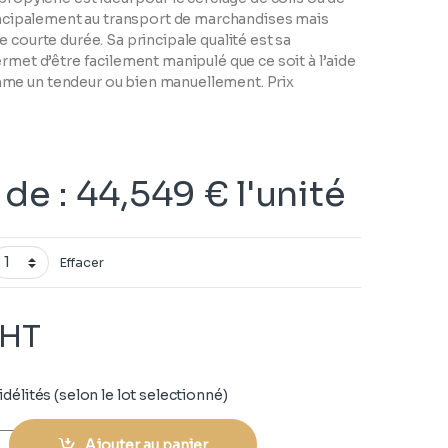
rincipalement au transport de marchandises mais
e courte durée. Sa principale qualité est sa
ermet d’être facilement manipulé que ce soit à l’aide
me un tendeur ou bien manuellement. Prix
r de
:
44,549
€
l'unité
Effacer
HT
délités (selon le lot selectionné)
Ajouter au panier