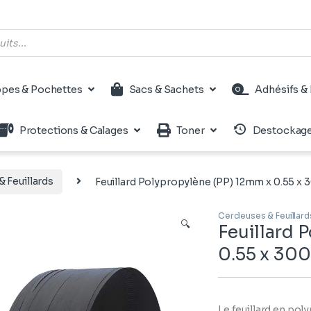
pes & Pochettes
Sacs & Sachets
Adhésifs & 
Protections & Calages
Toner
Destockag
& Feuillards
Feuillard Polypropylène (PP) 12mm x 0.55 x
Cercleuses & Feuillard
🔍
Feuillard 
0.55 x 30
Le feuillard en pol