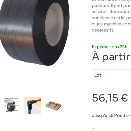
palettes. Il sert p
aussi au stockage d
souplesse qui lui p
d’une machine com
dégressifs.
Expédié sous 24h
À parti
Lot
56,15
€
Jusqu'à 35 Points Fi
Quantity