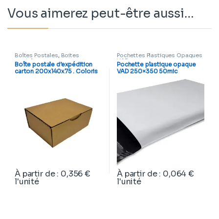
Vous aimerez peut-être aussi…
Boîtes Postales
,
Boites
Pochettes Plastiques Opaques
postales
VAD
Boîte postale d’expédition
Pochette plastique opaque
carton 200x140x75 . Coloris
VAD 250×350 50mic
Marron
À partir de
:
0,356
€
À partir de
:
0,064
€
l'unité
l'unité