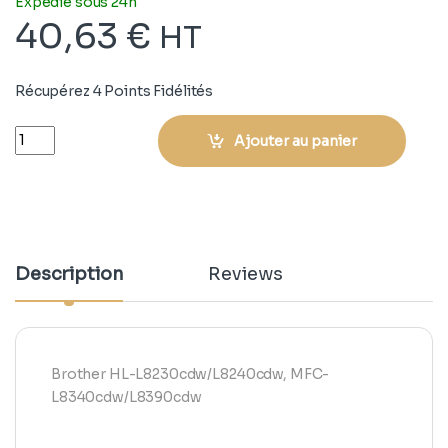
Expédié sous 24h
40,63
€
HT
Récupérez 4 Points Fidélités
Quantity
Ajouter au panier
Description
Reviews
Brother HL-L8230cdw/L8240cdw, MFC-
L8340cdw/L8390cdw