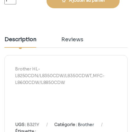
Ajouter au panier
Description
Reviews
Brother HL-
L8250CDN/L8350CDW/L8350CDWT,MFC-
L8600CDW/L8850CDW
UGS :
B321Y
Catégorie :
Brother
Étiquette :