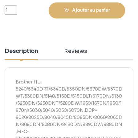
Quantity
Ajouter au panier
Description
Reviews
Brother HL-
5240/5340DRT/5340D/5350DN/5370DW/5370D
WT/5380DN/5140/5150D/5150DLT/5170DN/5130
/5250DN/5250DNT/5280DW/1650/1670N/1850/1
870N/5030/5040/5050/5070N,DCP-
8020/8025D/8040/8045D/8085DN/8060/8065D
N/8080DN/8380DN/8480DN/8890DW/8880DN
,MFC-