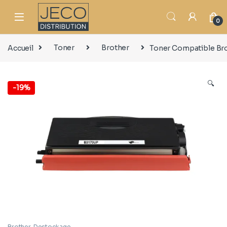
0
Accueil
Toner
Brother
Toner Compatible Br
🔍
-
19%
Brother
,
Destockage