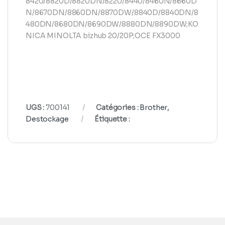
8420/8820D/8820DN/8220/8440/8460N/8660D
N/8670DN/8860DN/8870DW/8840D/8840DN/8
480DN/8680DN/8690DW/8880DN/8890DW;KO
NICA MINOLTA bizhub 20/20P;OCE FX3000
UGS :
700141
Catégories :
Brother
,
Destockage
Étiquette :