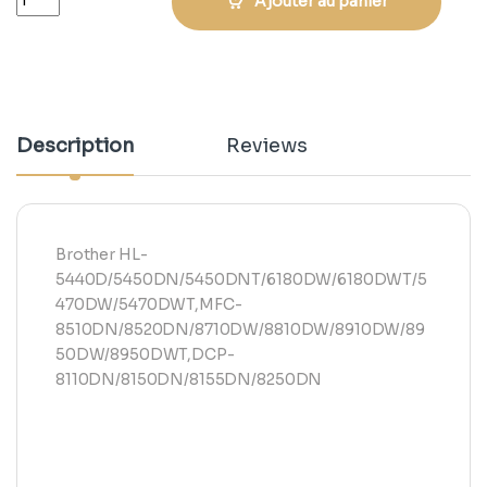
Ajouter au panier
Description
Reviews
Brother HL-
5440D/5450DN/5450DNT/6180DW/6180DWT/5
470DW/5470DWT,MFC-
8510DN/8520DN/8710DW/8810DW/8910DW/89
50DW/8950DWT,DCP-
8110DN/8150DN/8155DN/8250DN