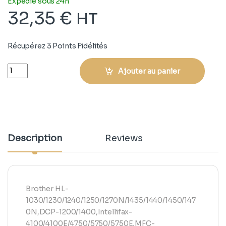
Expédié sous 24h
32,35
€
HT
Récupérez 3 Points Fidélités
Quantity
Ajouter au panier
Description
Reviews
Brother HL-
1030/1230/1240/1250/1270N/1435/1440/1450/147
0N,DCP-1200/1400,Intellifax-
4100/4100E/4750/5750/5750E,MFC-