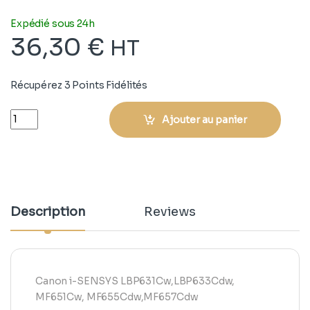
Expédié sous 24h
36,30
€
HT
Récupérez 3 Points Fidélités
Quantity
Ajouter au panier
Description
Reviews
Canon i-SENSYS LBP631Cw,LBP633Cdw,
MF651Cw, MF655Cdw,MF657Cdw