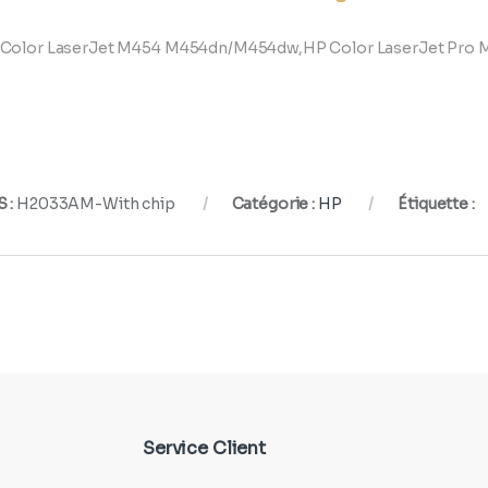
Color LaserJet M454 M454dn/M454dw,HP Color LaserJet Pr
 :
H2033AM-With chip
Catégorie :
HP
Étiquette :
Service Client