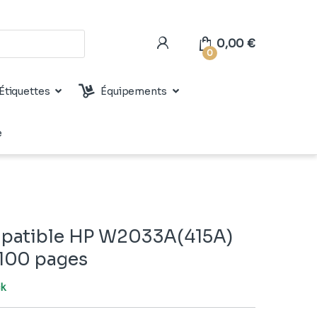
0,00
€
0
Étiquettes
Équipements
e
patible HP W2033A(415A)
100 pages
ck