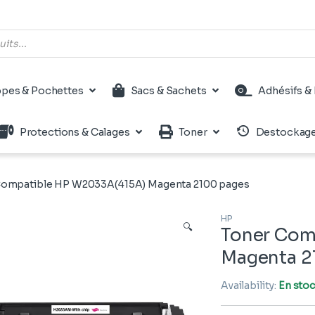
pes & Pochettes
Sacs & Sachets
Adhésifs & 
Protections & Calages
Toner
Destockag
Compatible HP W2033A(415A) Magenta 2100 pages
HP
🔍
Toner Com
Magenta 2
Availability:
En sto