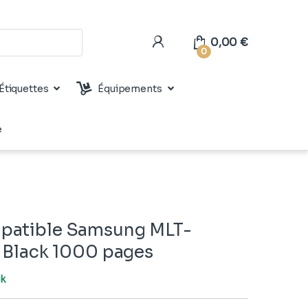
0,00
€
0
Étiquettes
Équipements
e
patible Samsung MLT-
) Black 1000 pages
ck