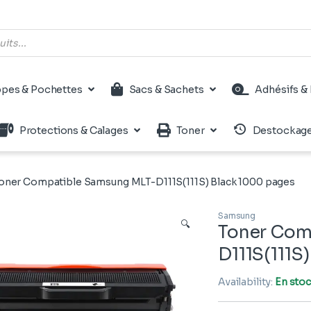
pes & Pochettes
Sacs & Sachets
Adhésifs & 
Protections & Calages
Toner
Destockag
oner Compatible Samsung MLT-D111S(111S) Black 1000 pages
Samsung
🔍
Toner Com
D111S(111S
Availability:
En sto