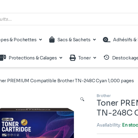
pes & Pochettes
Sacs & Sachets
Adhésifs & 
Protections & Calages
Toner
Destockag
ner PREMIUM Compatible Brother TN-248C Cyan 1,000 pages
Brother
🔍
Toner PRE
TN-248C C
Availability:
En sto