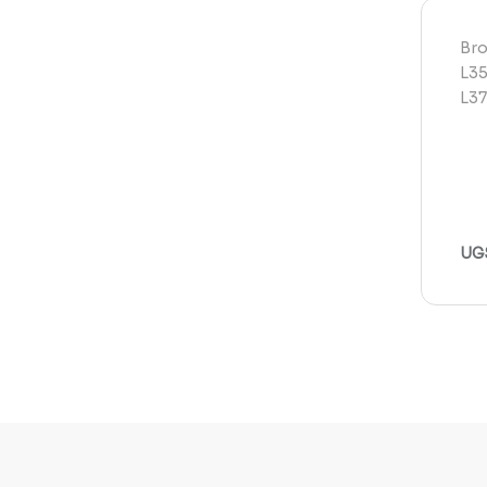
Bro
L3
L3
UGS