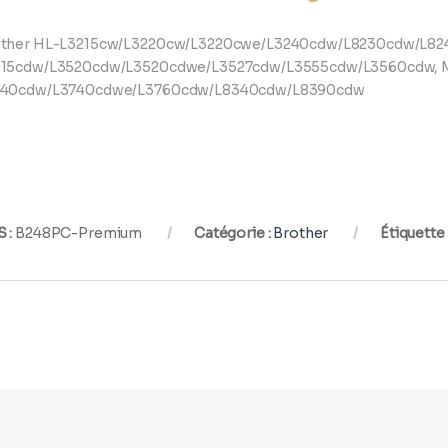
ther HL-L3215cw/L3220cw/L3220cwe/L3240cdw/L8230cdw/L82
515cdw/L3520cdw/L3520cdwe/L3527cdw/L3555cdw/L3560cdw, 
740cdw/L3740cdwe/L3760cdw/L8340cdw/L8390cdw
 :
B248PC-Premium
Catégorie :
Brother
Étiquette 