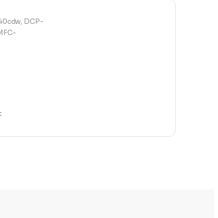
40cdw, DCP-
MFC-
: