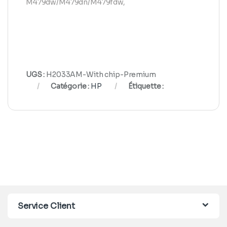
M479dw/M479dn/M479fdw,
UGS :
H2033AM-With chip-Premium
Catégorie :
HP
Étiquette :
Service Client